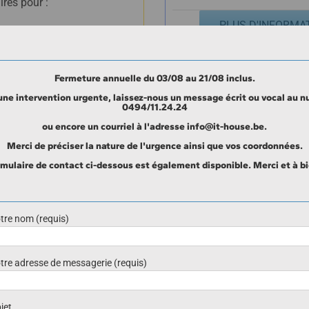
res pour :
PLUS D'INFORMA
nstallation,
otovoltaïques
équipées ou non
Fermeture annuelle du 03/08 au 21/08 inclus.
une intervention
urgente
, laissez-nous un message écrit ou vocal au 
0494/11.24.24
ctrique.
ou encore un courriel à l'adresse info@it-house.be.
Merci de préciser la nature de l'urgence ainsi que vos coordonnées.
rmulaire de contact ci-dessous est également disponible. Merci et à bi
tre nom (requis)
tre adresse de messagerie (requis)
Une demande de prix ou une question ?
Nous répondrons avec plaisir à vos questions par m
jet