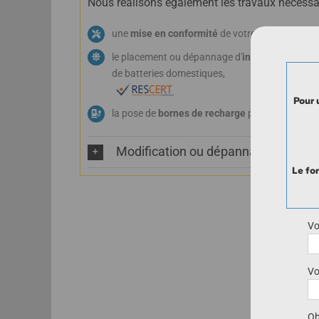
Nous réalisons également les travaux nécessai
une
mise en conformité
de votre installation l'i
le placement ou dépannage d'
installations ph
de batteries domestiques,
Pour 
la pose de
bornes de recharge
pour véhicule éle
Modification ou dépannage
Le fo
Vo
Vo
Ob