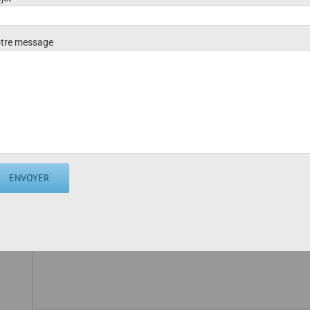
Vous pouvez également utiliser le formulaire de co
tre message
Votre nom (requis)
Votre adresse de messagerie (requis)
Objet
Votre message