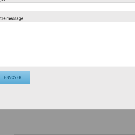
Vous pouvez également utiliser le formulaire de co
tre message
Votre nom (requis)
Votre adresse de messagerie (requis)
Objet
Votre message