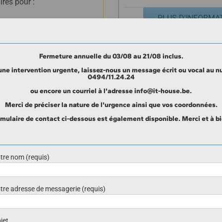
res pour :
PLUS D'INFORMA
nstallation,
otovoltaïques
équipées ou non
Fermeture annuelle du 03/08 au 21/08 inclus.
une intervention
urgente
, laissez-nous un message écrit ou vocal au 
0494/11.24.24
ctrique.
ou encore un courriel à l'adresse info@it-house.be.
Merci de préciser la nature de l'urgence ainsi que vos coordonnées.
rmulaire de contact ci-dessous est également disponible. Merci et à bi
tre nom (requis)
tre adresse de messagerie (requis)
Une demande de prix ou une question ?
Nous répondrons avec plaisir à vos questions par m
jet