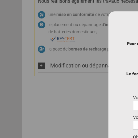
Nous réalisons également les travaux nécessai
une
mise en conformité
de votre installation l'i
le placement ou dépannage d'
installations ph
de batteries domestiques,
Pour 
la pose de
bornes de recharge
pour véhicule éle
Modification ou dépannage
Le fo
Vo
Vo
Ob