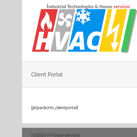
Passer
au
contenu
Client Portal
[jetpackcrm_clientportal]
(c)2026 IT-House services